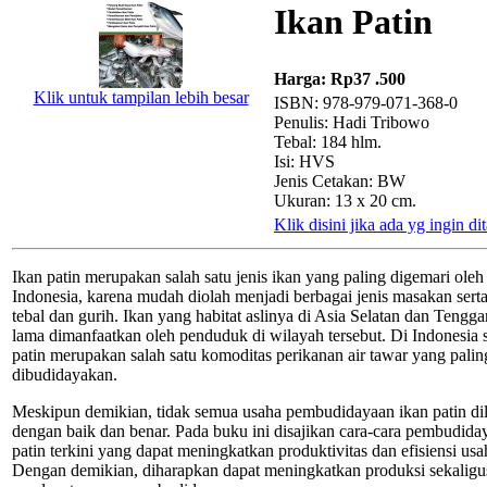
Ikan Patin
Harga:
Rp37 .500
Klik untuk tampilan lebih besar
ISBN: 978-979-071-368-0
Penulis: Hadi Tribowo
Tebal: 184 hlm.
Isi: HVS
Jenis Cetakan: BW
Ukuran: 13 x 20 cm.
Klik disini jika ada yg ingin d
Ikan patin merupakan salah satu jenis ikan yang paling digemari ole
Indonesia, karena mudah diolah menjadi berbagai jenis masakan sert
tebal dan gurih. Ikan yang habitat aslinya di Asia Selatan dan Tengga
lama dimanfaatkan oleh penduduk di wilayah tersebut. Di Indonesia s
patin merupakan salah satu komoditas perikanan air tawar yang pali
dibudidayakan.
Meskipun demikian, tidak semua usaha pembudidayaan ikan patin di
dengan baik dan benar. Pada buku ini disajikan cara-cara pembudida
patin terkini yang dapat meningkatkan produktivitas dan efisiensi usah
Dengan demikian, diharapkan dapat meningkatkan produksi sekaligu