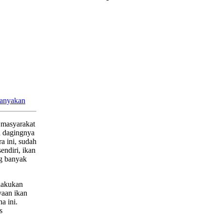
itanyakan
h masyarakat
a dagingnya
ra ini, sudah
endiri, ikan
ng banyak
lakukan
yaan ikan
a ini.
s